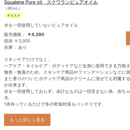
Squalene Pure oil スクワランピュアオイル
（60ｍL）
水を一切使用していないピュアオイル
販売価格：
￥4,290
税抜 ￥3,900
在庫：
あり
スキンケアだけでなく、
ヘアケア・ネイルケア・ボディケアなど全身に使用できる万能
無色・無臭のため、スキンケア商品やファンデーションなどに
また香りのついたボディケア商品やクリームに混ぜても邪魔す
が出来ます。
水を一切使用しておらず、余計なものは一切含まない為、赤ち
夫。
1本持っているだけで冬の乾燥対策もバッチリです。
もっと詳しく見る