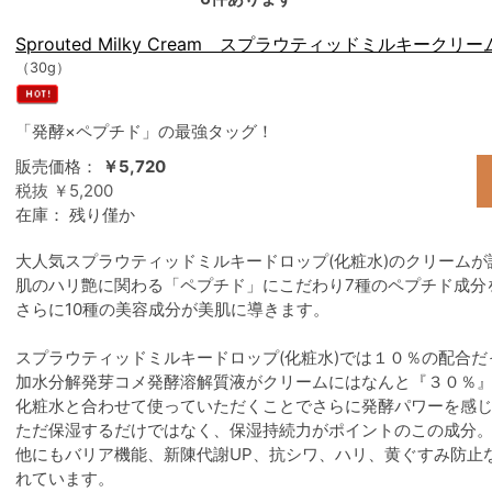
Sprouted Milky Cream スプラウティッドミルキークリー
（30g）
「発酵×ペプチド」の最強タッグ！
販売価格：
￥5,720
税抜 ￥5,200
在庫：
残り僅か
大人気スプラウティッドミルキードロップ(化粧水)のクリームが
肌のハリ艶に関わる「ペプチド」にこだわり7種のペプチド成分
さらに10種の美容成分が美肌に導きます。
スプラウティッドミルキードロップ(化粧水)では１０％の配合だ
加水分解発芽コメ発酵溶解質液がクリームにはなんと『３０％
化粧水と合わせて使っていただくことでさらに発酵パワーを感
ただ保湿するだけではなく、保湿持続力がポイントのこの成分
他にもバリア機能、新陳代謝UP、抗シワ、ハリ、黄ぐすみ防止
れています。