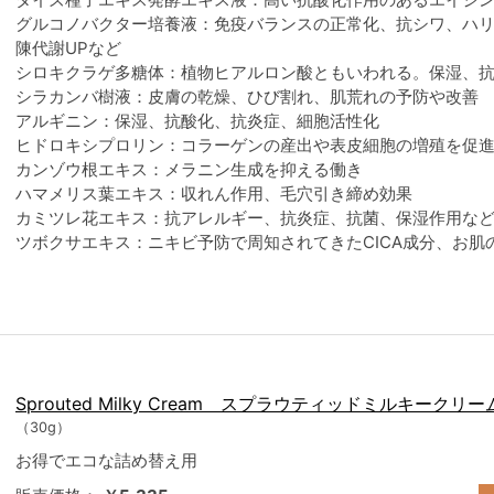
グルコノバクター培養液：免疫バランスの正常化、抗シワ、ハ
陳代謝UPなど
シロキクラゲ多糖体：植物ヒアルロン酸ともいわれる。保湿、
シラカンバ樹液：皮膚の乾燥、ひび割れ、肌荒れの予防や改善
アルギニン：保湿、抗酸化、抗炎症、細胞活性化
ヒドロキシプロリン：コラーゲンの産出や表皮細胞の増殖を促
カンゾウ根エキス：メラニン生成を抑える働き
ハマメリス葉エキス：収れん作用、毛穴引き締め効果
カミツレ花エキス：抗アレルギー、抗炎症、抗菌、保湿作用な
ツボクサエキス：ニキビ予防で周知されてきたCICA成分、お肌
Sprouted Milky Cream スプラウティッドミルキー
（30g）
お得でエコな詰め替え用