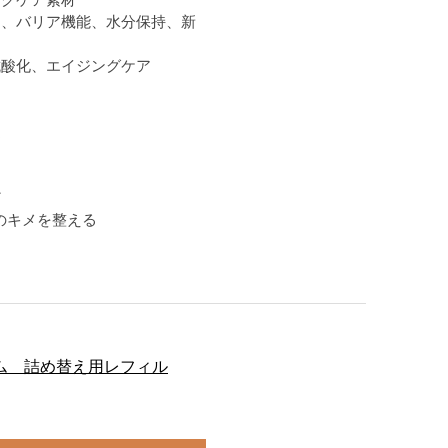
リ、バリア機能、水分保持、新
抗酸化、エイジングケア
進
ど
のキメを整える
クリーム 詰め替え用レフィル