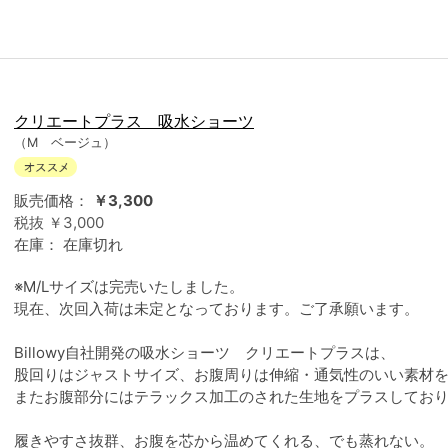
クリエートプラス 吸水ショーツ
（M ベージュ）
販売価格：
￥3,300
税抜 ￥3,000
在庫：
在庫切れ
※M/Lサイズは完売いたしました。
現在、次回入荷は未定となっております。ご了承願います。
Billowy自社開発の吸水ショーツ クリエートプラスは、
股回りはジャストサイズ、お腹周りは伸縮・通気性のいい素材
またお腹部分にはテラックス加工のされた生地をプラスしてお
履きやすさ抜群、お腹を芯から温めてくれる、でも蒸れない。