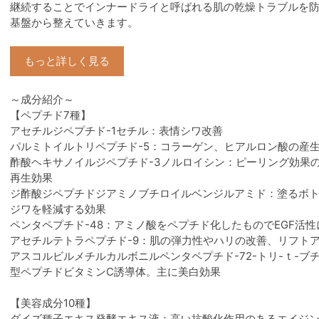
継続することでインナードライと呼ばれる肌の乾燥トラブルを
基盤から整えていきます。
もっと詳しく見る
～成分紹介～
【ペプチド7種】
アセチルジペプチド-1セチル：表情シワ改善
パルミトイルトリペプチド-5：コラーゲン、ヒアルロン酸の産
酢酸ヘキサノイルジペプチド-3ノルロイシン：ピーリング効果
再生効果
ジ酢酸ジペプチドジアミノブチロイルベンジルアミド：塗るボ
ジワを軽減する効果
ペンタペプチド-48：アミノ酸をペプチド化したものでEGF活
アセチルテトラペプチド-9：肌の弾力性やハリの改善、リフト
アスコルビルメチルカルボニルペンタペプチド-72-トリ-ｔ-
型ペプチドビタミンC誘導体。主に美白効果
【美容成分10種】
ダイズ種子エキス発酵エキス液：高い抗酸化作用のあるエイジ