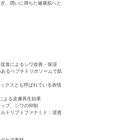
防ぎ、潤いに満ちた健康肌へと
生促進によるシワ改善・保湿
のあるペプチドリポソームで肌
トックスとも呼ばれている表情
性による皮膚再生効果
アップ、シワの抑制
ブチルトリプトファナミド：浸透
ングケア素材