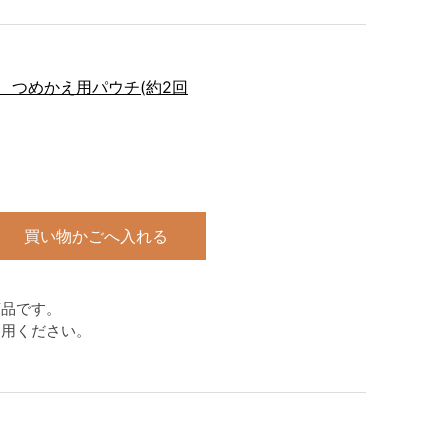
ップ つめかえ用パウチ(約2回
買い物かごへ入れる
商品です。
利用ください。