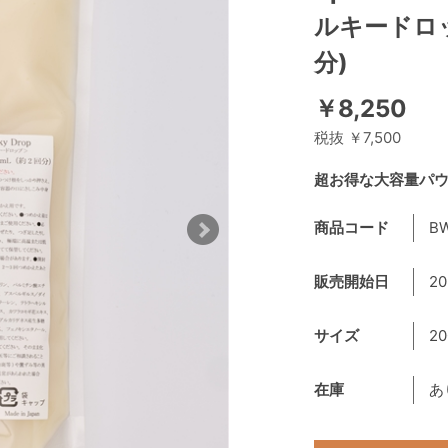
ルキードロ
分)
￥8,250
税抜 ￥7,500
超お得な大容量パ
商品コード
B
販売開始日
20
サイズ
2
在庫
あ