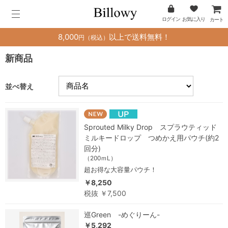
ログイン
お気に入り
カート
8,000
以上で送料無料！
円（税込）
新商品
並べ替え
Sprouted Milky Drop スプラウティッド
ミルキードロップ つめかえ用パウチ(約2
回分)
（200ｍL）
超お得な大容量パウチ！
￥8,250
税抜 ￥7,500
巡Green -めぐりーん-
￥5,292